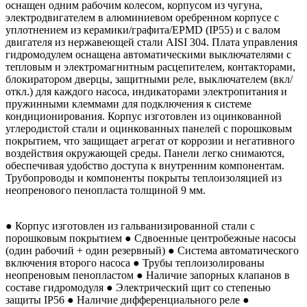
оснащен одним рабочим колесом, корпусом из чугуна,
электродвигателем в алюминиевом оребренном корпусе с
уплотнением из керамики/графита/EPMD (IP55) и с валом
двигателя из нержавеющей стали AISI 304. Плата управления
гидромодулем оснащена автоматическими выключателями с
тепловым и электромагнитным расцепителем, контакторами,
блокиратором дверцы, защитными реле, выключателем (вкл/
откл.) для каждого насоса, индикаторами электропитания и
пружинными клеммами для подключения к системе
кондиционирования. Корпус изготовлен из оцинкованной
углеродистой стали и оцинкованных панелей с порошковым
покрытием, что защищает агрегат от коррозии и негативного
воздействия окружающей среды. Панели легко снимаются,
обеспечивая удобство доступа к внутренним компонентам.
Трубопроводы и компоненты покрыты теплоизоляцией из
неопренового пенопласта толщиной 9 мм.
● Корпус изготовлен из гальванизированной стали с
порошковым покрытием ● Сдвоенные центробежные насосы
(один рабочий + один резервный) ● Система автоматического
включения второго насоса ● Трубы теплоизолированы
неопреновым пенопластом ● Наличие запорных клапанов в
составе гидромодуля ● Электрический щит со степенью
защиты IP56 ● Наличие дифференциального реле ●