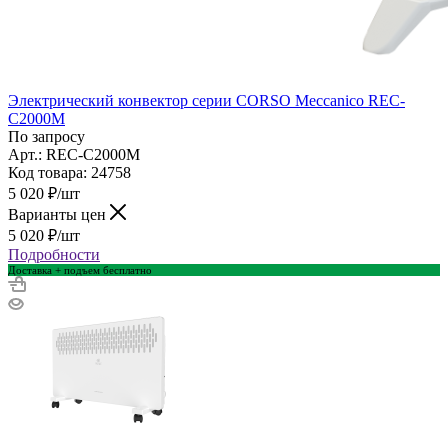
Электрический конвектор серии CORSO Meccanico REC-
C2000M
По запросу
Арт.: REC-C2000M
Код товара: 24758
5 020
₽
/шт
Варианты цен
5 020
₽
/шт
Подробности
Доставка + подъем бесплатно