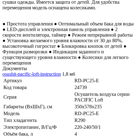
сушки одежды. Имеется защита от детей. Для удобства
перемещения модель оснащена колесиками.
● Простота управления ● Оптимальный объем бака для воды
● LED-дисплей и электронная панель управления ● 2
скорости вентилятора, таймер ● Режим непрерывной работы
● Установка желаемого уровня влажности от 30 до 80%,
высокоточный гигростат ● Блокировка кнопок от детей ●
Функция разморозки ● Индикация заданного и
существующего уровня влажности ● Колесики для легкого
перемещения
Документы
osushit-pacific-loft-instruction
1,8 мб
Артикул
RD-PC25-E
Код товара
24739
Осушитель воздуха серии
Серия
PACIFIC Loft
Габариты (ВхШхГ), см
350x578x235
Модель
RD-PC25-E
Тип хладагента
R290
Электропитание, В/Гц/Ф
220-240/50/1
Объём бака, л
4