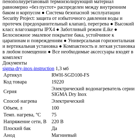
пенополиуретановый термоизолирующий материал
равномерно «без пустот» распределен между внутренним
баком и корпусом ● Система безопасной эксплуатации
Security Project: защита от избыточного давления воды и
протечек (предохранительный клапан), перегрева ● Высокий
класс влагозащиты IPX4 ● Заботливый режим iLike ●
Белоснежное эмалевое покрытие бака, устойчивое к
царапинам и повреждениям ● Универсальная горизонтальная
и вертикальная установка ● Компактность и легкая установка
в любом помещении ● Все необходимые аксессуары входят в
комплект
Документы
sigma-dry-inox-instruction
1,3 мб
Артикул
RWH-SGD100-FS
Код товара
19220
Электрический водонагреватель серии
Серия
SIGMA Dry Inox
Способ нагрева
Электрический
Объем, л
100
Темп. нагрева, °С
75
Напряжение сети, В
220 В
Плоский бак
Да
Анод
Магниевый