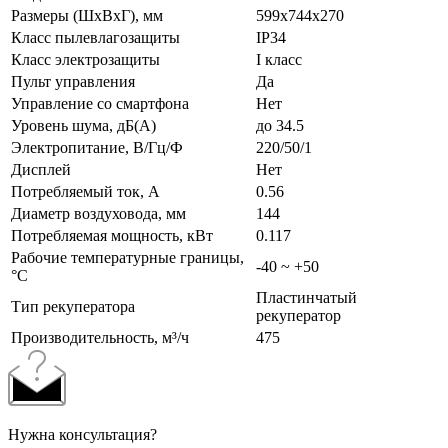
Размеры (ШxВxГ), мм
599x744x270
Класс пылевлагозащиты
IP34
Класс электрозащиты
I класс
Пульт управления
Да
Управление со смартфона
Нет
Уровень шума, дБ(А)
до 34.5
Электропитание, В/Гц/Ф
220/50/1
Дисплей
Нет
Потребляемый ток, А
0.56
Диаметр воздуховода, мм
144
Потребляемая мощность, кВт
0.117
Рабочие температурные границы,
-40 ~ +50
°C
Пластинчатый
Тип рекуператора
рекуператор
Производительность, м³/ч
475
Нужна консультация?