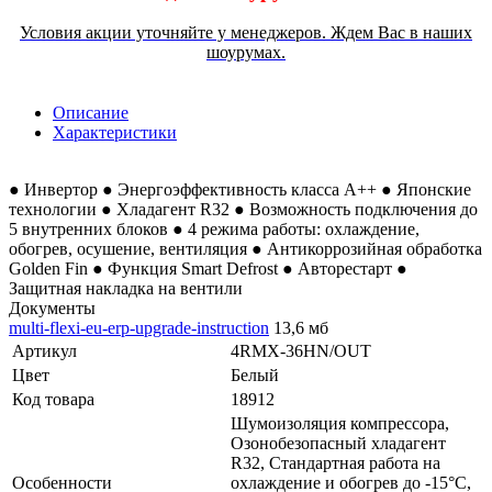
Условия акции уточняйте у менеджеров. Ждем Вас в наших
шоурумах.
Описание
Характеристики
● Инвертор ● Энергоэффективность класса А++ ● Японские
технологии ● Хладагент R32 ● Возможность подключения до
5 внутренних блоков ● 4 режима работы: охлаждение,
обогрев, осушение, вентиляция ● Антикоррозийная обработка
Golden Fin ● Функция Smart Defrost ● Авторестарт ●
Защитная накладка на вентили
Документы
multi-flexi-eu-erp-upgrade-instruction
13,6 мб
Артикул
4RMX-36HN/OUT
Цвет
Белый
Код товара
18912
Шумоизоляция компрессора,
Озонобезопасный хладагент
R32, Стандартная работа на
Особенности
охлаждение и обогрев до -15°C,