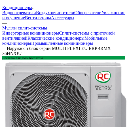
—
Кондиционеры
Водонагреватели
Воздухоочистители
Обогреватели
Увлажнение
и осушение
Вентиляторы
Аксессуары
—
Мульти сплит-системы
Инверторные кондиционеры
Сплит-системы с приточной
вентиляцией
Классические кондиционеры
Мобильные
кондиционеры
Промышленные кондиционеры
—
Наружный блок серии MULTI FLEXI EU ERP 4RMX-
36HN/OUT
Доставка + подъем бесплатно