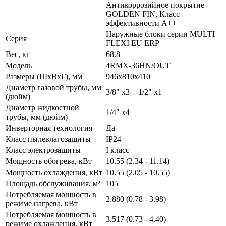
Антикоррозийное покрытие
GOLDEN FIN, Класс
эффективности A++
Наружные блоки серии MULTI
Серия
FLEXI EU ERP
Вес, кг
68.8
Модель
4RMX-36HN/OUT
Размеры (ШxВxГ), мм
946x810x410
Диаметр газовой трубы, мм
3/8" x3 + 1/2" x1
(дюйм)
Диаметр жидкостной
1/4" x4
трубы, мм (дюйм)
Инверторная технология
Да
Класс пылевлагозащиты
IP24
Класс электрозащиты
I класс
Мощность обогрева, кВт
10.55 (2.34 - 11.14)
Мощность охлаждения, кВт
10.55 (2.05 - 10.55)
Площадь обслуживания, м²
105
Потребляемая мощность в
2.880 (0.78 - 3.98)
режиме нагрева, кВт
Потребляемая мощность в
3.517 (0.73 - 4.40)
режиме охлаждения, кВт