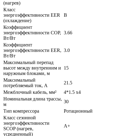
(нагрев)
Класс
энергоэффективности EER
В
(охлаждение)
Коэффициент
энергоэффективности COP,
3.66
Вт/Вт
Коэффициент
энергоэффективности EER,
3.0
Вт/Вт
Максимальный перепад
высот между внутренним и
15
наружным блоками, м
Максимальный
21.5
потребляемый ток, А
Межблочный кабель, мм²
4*1.5 x4
Номинальная длина трассы,
30
м
Тип компрессора
Ротационный
Класс сезонной
энергоэффективности
A+
SCOP (нагрев,
усредненный)