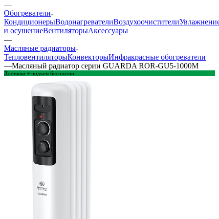
—
Обогреватели
Кондиционеры
Водонагреватели
Воздухоочистители
Увлажнени
и осушение
Вентиляторы
Аксессуары
—
Масляные радиаторы
Тепловентиляторы
Конвекторы
Инфракрасные обогреватели
—
Масляный радиатор серии GUARDA ROR-GU5-1000M
Доставка + подъем бесплатно