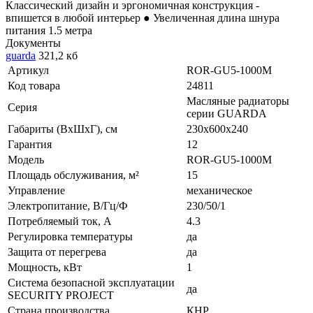
Классический дизайн и эргономичная конструкция -
впишется в любой интерьер ● Увеличенная длина шнура
питания 1.5 метра
Документы
guarda
321,2 кб
Артикул
ROR-GU5-1000M
Код товара
24811
Масляные радиаторы
Серия
серии GUARDA
Габариты (ВхШхГ), см
230x600x240
Гарантия
12
Модель
ROR-GU5-1000M
Площадь обслуживания, м²
15
Управление
механическое
Электропитание, В/Гц/Ф
230/50/1
Потребляемый ток, А
4.3
Регулировка температуры
да
Защита от перегрева
да
Мощность, кВт
1
Система безопасной эксплуатации
да
SECURITY PROJECT
Страна производства
КНР