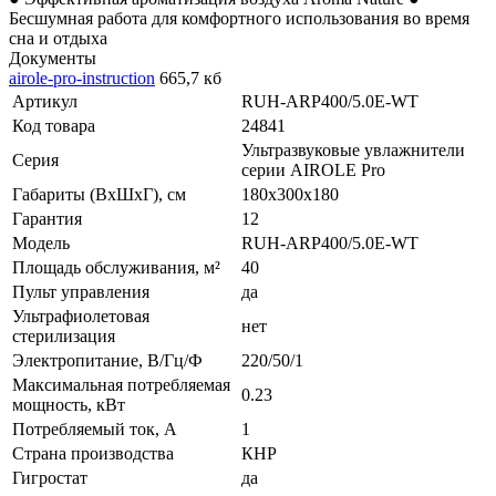
Бесшумная работа для комфортного использования во время
сна и отдыха
Документы
airole-pro-instruction
665,7 кб
Артикул
RUH-ARP400/5.0E-WT
Код товара
24841
Ультразвуковые увлажнители
Серия
серии AIROLE Pro
Габариты (ВхШхГ), см
180x300x180
Гарантия
12
Модель
RUH-ARP400/5.0E-WT
Площадь обслуживания, м²
40
Пульт управления
да
Ультрафиолетовая
нет
стерилизация
Электропитание, В/Гц/Ф
220/50/1
Максимальная потребляемая
0.23
мощность, кВт
Потребляемый ток, А
1
Страна производства
КНР
Гигростат
да