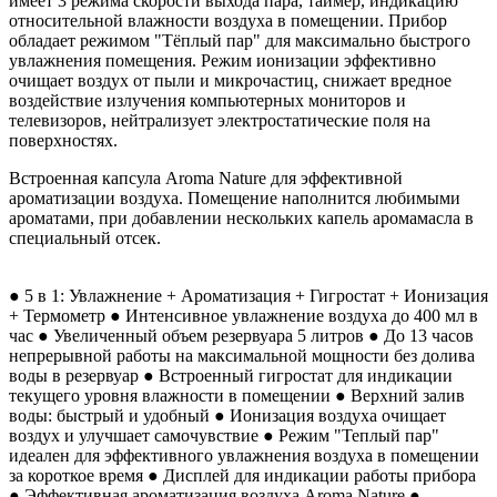
имеет 3 режима скорости выхода пара, таймер, индикацию
относительной влажности воздуха в помещении. Прибор
обладает режимом "Тёплый пар" для максимально быстрого
увлажнения помещения. Режим ионизации эффективно
очищает воздух от пыли и микрочастиц, снижает вредное
воздействие излучения компьютерных мониторов и
телевизоров, нейтрализует электростатические поля на
поверхностях.
Встроенная капсула Aroma Nature для эффективной
ароматизации воздуха. Помещение наполнится любимыми
ароматами, при добавлении нескольких капель аромамасла в
специальный отсек.
● 5 в 1: Увлажнение + Ароматизация + Гигростат + Ионизация
+ Термометр ● Интенсивное увлажнение воздуха до 400 мл в
час ● Увеличенный объем резервуара 5 литров ● До 13 часов
непрерывной работы на максимальной мощности без долива
воды в резервуар ● Встроенный гигростат для индикации
текущего уровня влажности в помещении ● Верхний залив
воды: быстрый и удобный ● Ионизация воздуха очищает
воздух и улучшает самочувствие ● Режим "Теплый пар"
идеален для эффективного увлажнения воздуха в помещении
за короткое время ● Дисплей для индикации работы прибора
● Эффективная ароматизация воздуха Aroma Nature ●