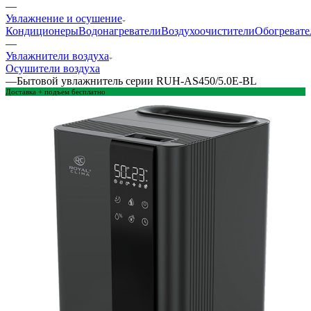
—
Увлажнение и осушение
Кондиционеры
Водонагреватели
Воздухоочистители
Обогревате
—
Увлажнители воздуха
Осушители воздуха
—
Бытовой увлажнитель серии RUH-AS450/5.0E-BL
Доставка + подъем бесплатно