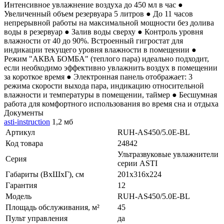
Интенсивное увлажнение воздуха до 450 мл в час ●
Увеличенный объем резервуара 5 литров ● До 11 часов
непрерывной работы на максимальной мощности без долива
воды в резервуар ● Залив воды сверху ● Контроль уровня
влажности от 40 до 90%. Встроенный гигростат для
индикации текущего уровня влажности в помещении ●
Режим "АКВА БОМБА" (теплого пара) идеально подходит,
если необходимо эффективно увлажнить воздух в помещении
за короткое время ● Электронная панель отображает: 3
режима скорости выхода пара, индикацию относительной
влажности и температуры в помещении, таймер ● Бесшумная
работа для комфортного использования во время сна и отдыха
Документы
asti-instruction
1,2 мб
Артикул
RUH-AS450/5.0E-BL
Код товара
24842
Ультразвуковые увлажнители
Серия
серии ASTI
Габариты (ВхШхГ), см
201x316x224
Гарантия
12
Модель
RUH-AS450/5.0E-BL
Площадь обслуживания, м²
45
Пульт управления
да