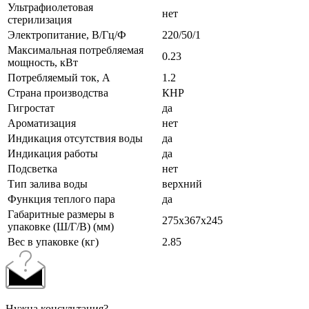
Ультрафиолетовая
нет
стерилизация
Электропитание, В/Гц/Ф
220/50/1
Максимальная потребляемая
0.23
мощность, кВт
Потребляемый ток, А
1.2
Страна производства
КНР
Гигростат
да
Ароматизация
нет
Индикация отсутствия воды
да
Индикация работы
да
Подсветка
нет
Тип залива воды
верхний
Функция теплого пара
да
Габаритные размеры в
275x367x245
упаковке (Ш/Г/В) (мм)
Вес в упаковке (кг)
2.85
Нужна консультация?