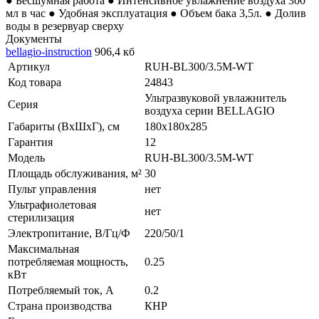
● Бесшумная работа ● Интенсивное увлажнение воздуха 300
мл в час ● Удобная эксплуатация ● Объем бака 3,5л. ● Долив
воды в резервуар сверху
Документы
bellagio-instruction
906,4 кб
Артикул
RUH-BL300/3.5M-WT
Код товара
24843
Ультразвуковой увлажнитель
Серия
воздуха серии BELLAGIO
Габариты (ВхШхГ), см
180x180x285
Гарантия
12
Модель
RUH-BL300/3.5M-WT
Площадь обслуживания, м²
30
Пульт управления
нет
Ультрафиолетовая
нет
стерилизация
Электропитание, В/Гц/Ф
220/50/1
Максимальная
потребляемая мощность,
0.25
кВт
Потребляемый ток, А
0.2
Страна производства
КНР